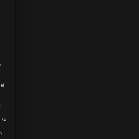
s
l
u
 el
e
r su
n